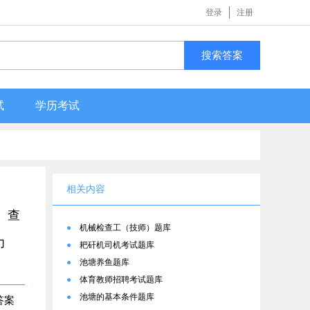
登录
注册
搜索答案
试
学历考试
相关内容
。查
●
机械检查工（技师）题库
力
●
耙矸机司机考试题库
●
池塘养鱼题库
●
体育教师招聘考试题库
●
池塘的基本条件题库
答案