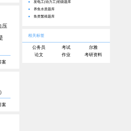
●
发电工(动力工)初级题库
●
养鱼水质题库
●
鱼类繁殖题库
血压
相关标签
是
公务员
考试
尔雅
论文
作业
考研资料
答案
（）
答案