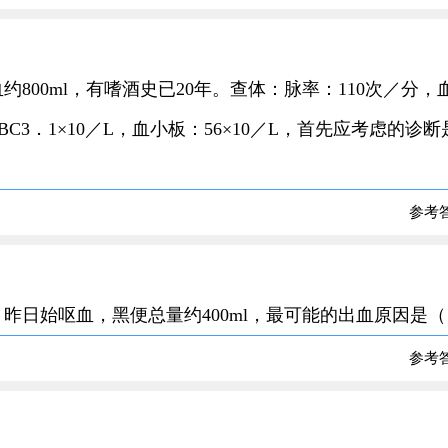
血约800ml，有嗜酒史已20年。查体：脉率：110次／分，
WBC3．1×10／L，血小板：56×10／L，首先应考虑的诊断
参考
年，昨日始呕血，黑便总量约400ml，最可能的出血原因是
参考