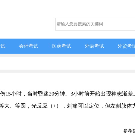
考试
会计考试
医药考试
外语考试
外贸考
部外伤15小时，当时昏迷20分钟。3小时前开始出现神志渐差
等大、等圆，光反应（+），刺痛可以定位，但左侧肢体
）
参考