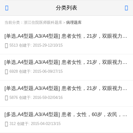
分类列表


当前分类：浙江住院医师眼科题库＞
病理题库
[单选,A4型题,A3/A4型题] 患者女性，21岁，双眼视力逐渐下降2年，左眼明显加重半年，无眼红、痛及外伤史。查体，身高1．7米，四肢修长，指（趾）呈蜘蛛指（趾）样改变。右眼视力0．3，针孔0．8，结膜无充血，角膜透明，虹膜震颤，瞳孔3mm×3mm，晶状体透明。左眼视力0．1，针孔无提高，结膜无充血，角膜透明，虹膜震颤，瞳孔3mm×3mm，晶状体透明，于瞳孔区中央见其鼻侧的赤道部。对于该患者的诊断是（）

5513
创建于: 2015-29-12/10/15
[单选,A4型题,A3/A4型题] 患者女性，21岁，双眼视力逐渐下降2年，左眼明显加重半年，无眼红、痛及外伤史。查体，身高1．7米，四肢修长，指（趾）呈蜘蛛指（趾）样改变。右眼视力0．3，针孔0．8，结膜无充血，角膜透明，虹膜震颤，瞳孔3mm×3mm，晶状体透明。左眼视力0．1，针孔无提高，结膜无充血，角膜透明，虹膜震颤，瞳孔3mm×3mm，晶状体透明，于瞳孔区中央见其鼻侧的赤道部。对于该患者还需注意的全身其他异常情况是（）

6928
创建于: 2015-06-09/27/15
[单选,A4型题,A3/A4型题] 患者女性，21岁，双眼视力逐渐下降2年，左眼明显加重半年，无眼红、痛及外伤史。查体，身高1．7米，四肢修长，指（趾）呈蜘蛛指（趾）样改变。右眼视力0．3，针孔0．8，结膜无充血，角膜透明，虹膜震颤，瞳孔3mm×3mm，晶状体透明。左眼视力0．1，针孔无提高，结膜无充血，角膜透明，虹膜震颤，瞳孔3mm×3mm，晶状体透明，于瞳孔区中央见其鼻侧的赤道部。该患者的治疗方案不恰当的是（）

5876
创建于: 2016-59-02/04/16
[多选,A4型题,A3/A4型题] 患者，女性，60岁，农民，因"双眼视力逐渐下降5年"来眼科门诊求医。患者于5年前出现双眼视力逐渐下降，不伴眼红、眼痛、眼胀等不适。近半年右眼几乎看不见物体，曾经在某医院诊断为右眼老年性白内障已成熟，现要求行右眼复明手术。既往史：近数年常有多尿口渴，多饮、多食、体重渐减病史。左眼常年流泪，常伴有很多眼屎。体检发现患者血压在正常范围内，心电图检查及肝肾功能检查无异常，眼部检查：Vod：0．08，Vos：0．5，矫正视力无明显提高。双眼结膜无充血，角膜透明，KP（-），Tyndall征（-），右眼晶状体混浊CN，左眼晶状体混浊C2N2P1。密切联系病史，你认为该患者行右眼白内障手术前还需排除哪些疾病（）

312
创建于: 2015-04-02/13/15