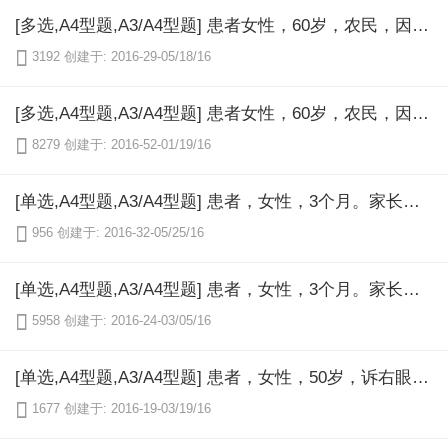
[多选,A4型题,A3/A4型题] 患者女性，60岁，农民，因"双眼视力逐渐下降5年"来眼科门诊求医。患者于5年前出现双眼视力逐渐下降，不伴眼红、眼痛、眼胀等不适。近半年右眼几乎看不见物体，曾经在某医院诊断为右眼老年性白内障已成熟，现要求行右眼复明手术。既往史：近数年常有多尿口渴，多饮、多食、体重渐减病史。左眼常年流泪，常伴有很多眼屎。体检发现患者血压在正常范围内，心电图检查及肝肾功能检查无异常，眼部检查：Vod：0．08，Vos：0．5，矫正视力无明显提高。双眼结膜无充血，角膜透明，KP（-），Tyndall征（-），右眼晶状体混浊C3N4，左眼晶状体混浊C2N2P1。对患者左眼行泪道冲洗发现：从下泪点进针，碰不到骨壁，无水入咽喉，冲洗液全部从上泪点反流，伴有大量脓性分泌物。接下来应该怎样处理（）

3192
创建于: 2016-29-05/18/16
[多选,A4型题,A3/A4型题] 患者女性，60岁，农民，因"双眼视力逐渐下降5年"来眼科门诊求医。患者于5年前出现双眼视力逐渐下降，不伴眼红、眼痛、眼胀等不适。近半年右眼几乎看不见物体，曾经在某医院诊断为右眼老年性白内障已成熟，现要求行右眼复明手术。既往史：近数年常有多尿口渴，多饮、多食、体重渐减病史。左眼常年流泪，常伴有很多眼屎。体检发现患者血压在正常范围内，心电图检查及肝肾功能检查无异常，眼部检查：Vod：0．08，Vos：0．5，矫正视力无明显提高。双眼结膜无充血，角膜透明，KP（-），Tyndall征（-），右眼晶状体混浊C3N4，左眼晶状体混浊C2N2P1。血糖检测证实该患者确实已患糖尿病，经过一段时间的药物治疗后，血糖控制到正常水平，准备行白内障手术，此时患者家属对手术后效果提出了疑问，由于右眼晶状体混浊严重，眼底情况窥不清。以下哪些措施有助于预测其术后效果（）

8279
创建于: 2016-52-01/19/16
[单选,A4型题,A3/A4型题] 患者，女性，3个月。家长发现其出生后左眼溢泪，无分泌物。检查发现左侧泪道冲洗时有阻力，冲洗液全部由另一泪点反流，不伴分泌物，无吞咽动作，余未见异常。下面治疗方法中不正确的是（）

956
创建于: 2016-32-05/25/16
[单选,A4型题,A3/A4型题] 患者，女性，3个月。家长发现其出生后左眼溢泪，无分泌物。检查发现左侧泪道冲洗时有阻力，冲洗液全部由另一泪点反流，不伴分泌物，无吞咽动作，余未见异常。可能的诊断为（）

5958
创建于: 2016-24-03/05/16
[单选,A4型题,A3/A4型题] 患者，女性，50岁，诉右眼迎风流泪偶伴分泌物3个月余。查体：右眼视力正常，右侧泪道冲洗时有阻力，冲洗针头可碰及骨壁，冲洗液全部由另一泪点反流，伴有中等量脓性分泌物，余未见异常。可能的诊断是（）

1677
创建于: 2016-19-03/19/16