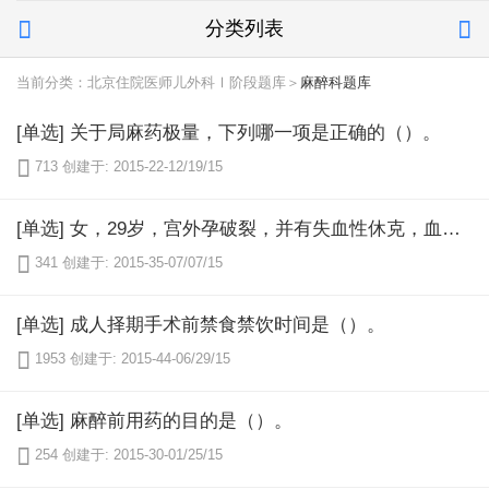
分类列表


当前分类：北京住院医师儿外科Ⅰ阶段题库＞
麻醉科题库
[单选] 关于局麻药极量，下列哪一项是正确的（）。

713
创建于: 2015-22-12/19/15
[单选] 女，29岁，宫外孕破裂，并有失血性休克，血压6.7/4.0kPa（50/30mmHg），拟行急诊剖腹探查手术。最合适的麻醉方法为（）。

341
创建于: 2015-35-07/07/15
[单选] 成人择期手术前禁食禁饮时间是（）。

1953
创建于: 2015-44-06/29/15
[单选] 麻醉前用药的目的是（）。

254
创建于: 2015-30-01/25/15