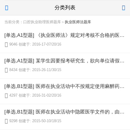
分类列表


当前分类：口腔执业助理医师题库＞
执业医师法题库
[单选,A1型题] 《执业医师法》规定对考核不合格的医师，卫生行政部门可以责令其暂停执业活动，并接受培训和继续医学教育，暂停期限是3个月至（）

9046
创建于: 2016-17-07/20/16
[单选,A1型题] 某学生因要报考研究生，欲向单位请假复习，遂找到其中学同学、县医院的某执业医师，请该医师为其开具病假条。该医师为其开出了"病毒性心肌炎，全休1个月"的诊断证明书。对于该医师的行为，县卫生局可以给予（）

8434
创建于: 2015-26-11/30/15
[单选,B1型题] 医师在执业活动中不按规定使用麻醉药品，情节严重的，由卫生行政部门给予的行政处罚是（）

4297
创建于: 2016-31-02/20/16
[单选,B1型题] 医师在执业活动中隐匿医学文件的，由卫生行政部门给予的行政处罚是（）

9298
创建于: 2015-50-10/18/15