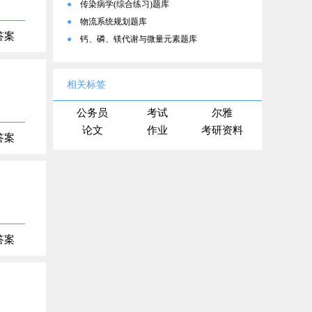
●
传染病学(综合练习)题库
●
物流系统规划题库
答案
●
钙、磷、镁代谢与微量元素题库
相关标签
公务员
考试
尔雅
论文
作业
考研资料
答案
答案