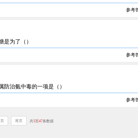
参考
果糖是为了（）
参考
不属防治氨中毒的一项是（）
参考
一页
尾页
共
5
页
47
条数据