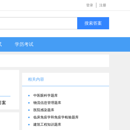
登录
注册
搜索答案
试
学历考试
相关内容
●
中医眼科学题库
答案
●
物流信息管理题库
●
医院感染题库
●
临床免疫学和免疫学检验题库
●
建筑工程知识题库