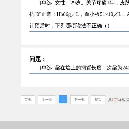
[单选] 女性，29岁。关节疼痛1年，
抗"0"正常：Hb86g／L，血小板51×10
计预后时，下列哪项说法不正确（）
问题：
[单选] 梁在墙上的搁置长度：次梁为2
1
首页
上一页
下一页
尾页
共
1
页
3
条数据