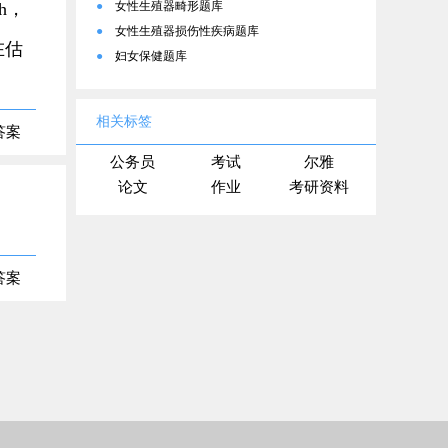
h，
●
女性生殖器畸形题库
●
女性生殖器损伤性疾病题库
在估
●
妇女保健题库
相关标签
答案
公务员
考试
尔雅
论文
作业
考研资料
答案