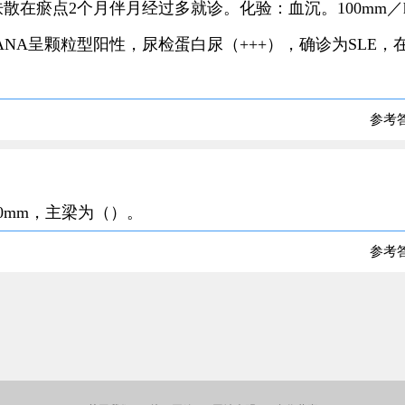
皮肤散在瘀点2个月伴月经过多就诊。化验：血沉。100mm／
／L，ANA呈颗粒型阳性，尿检蛋白尿（+++），确诊为SLE，
参考
40mm，主梁为（）。
参考