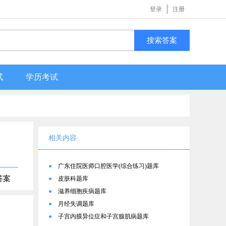
登录
注册
搜索答案
试
学历考试
相关内容
●
广东住院医师口腔医学(综合练习)题库
答案
●
皮肤科题库
●
滋养细胞疾病题库
●
月经失调题库
●
子宫内膜异位症和子宫腺肌病题库