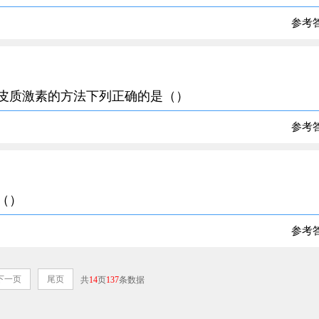
参考
糖皮质激素的方法下列正确的是（）
参考
（）
参考
下一页
尾页
共
14
页
137
条数据