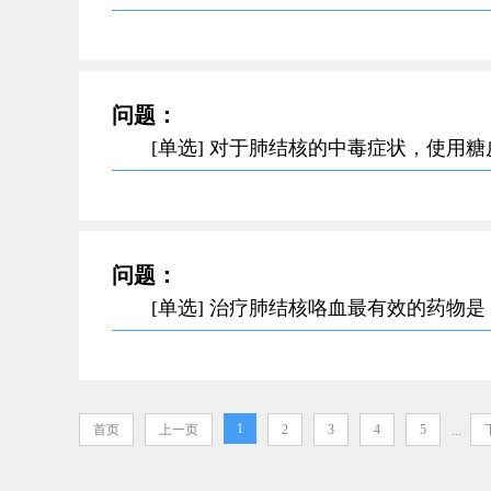
问题：
[单选] 对于肺结核的中毒症状，使用
问题：
[单选] 治疗肺结核咯血最有效的药物是
1
首页
上一页
2
3
4
5
...