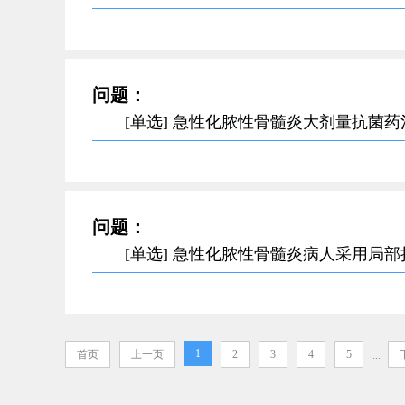
问题：
[单选] 急性化脓性骨髓炎大剂量抗菌
问题：
[单选] 急性化脓性骨髓炎病人采用局
1
首页
上一页
2
3
4
5
...