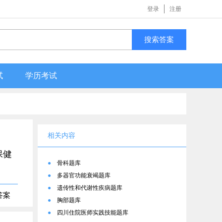
登录
注册
搜索答案
试
学历考试
相关内容
保健
●
骨科题库
●
多器官功能衰竭题库
●
遗传性和代谢性疾病题库
答案
●
胸部题库
●
四川住院医师实践技能题库