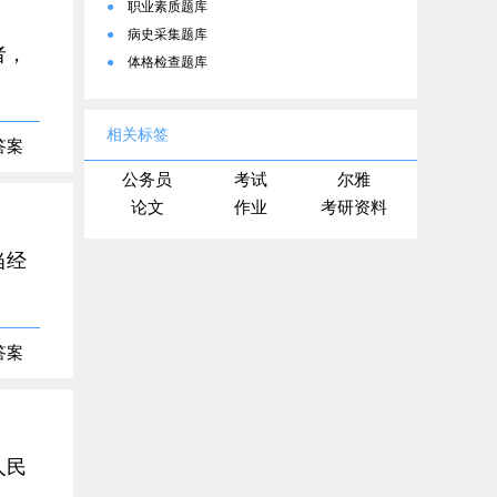
●
职业素质题库
●
病史采集题库
者，
●
体格检查题库
相关标签
答案
公务员
考试
尔雅
论文
作业
考研资料
当经
答案
人民