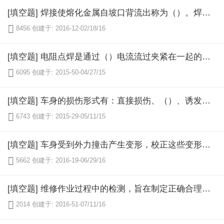
[填空题] 焊接使熔化金属自坡口背流出称为（）。焊接后在焊缝正面或背面形成焊缝表面比原金属表面凹进的现角称为（）。

8456
创建于: 2016-12-02/18/16
[填空题] 电阻点焊是通过（）电流流过夹紧在一起的两块金属产生（），局部熔化并施加压力使之焊接在一起的焊接方法。

6095
创建于: 2015-50-04/27/15
[填空题] 车身的损伤形式有：直接损伤、（）、诱发损伤和（）。

6743
创建于: 2015-29-05/11/15
[填空题] 车身受到外力撞击产生变形，校正这些变形总是伴随着（）的过程，拉拔力的方向应与碰撞力的方向（）。

5662
创建于: 2016-19-06/29/16
[填空题] 维修作业过程中的检测，旨在制定正确合理的维修方案和工艺文件，并对修复过程的（）进行有效的（）。

2014
创建于: 2016-51-07/11/16