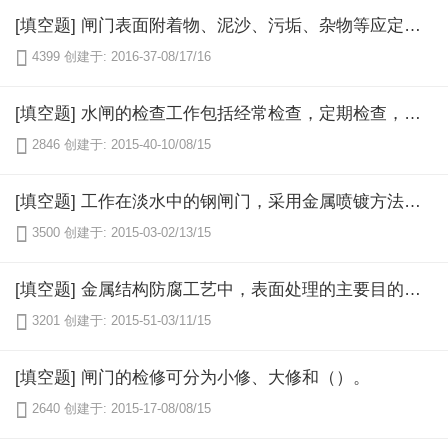
[填空题] 闸门表面附着物、泥沙、污垢、杂物等应定期清除，闸门的（）应保持牢固。

4399
创建于: 2016-37-08/17/16
[填空题] 水闸的检查工作包括经常检查，定期检查，特别检查和（）。

2846
创建于: 2015-40-10/08/15
[填空题] 工作在淡水中的钢闸门，采用金属喷镀方法防腐时，所采用的金属一般是选用（），而海水中则选用铝、铝合金或铝基合金。

3500
创建于: 2015-03-02/13/15
[填空题] 金属结构防腐工艺中，表面处理的主要目的是使涂料或金属喷镀层与金属结构表面具有良好的（）。

3201
创建于: 2015-51-03/11/15
[填空题] 闸门的检修可分为小修、大修和（）。

2640
创建于: 2015-17-08/08/15