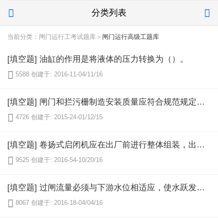
分类列表


当前分类：闸门运行工考试题库＞
闸门运行高级工题库
[填空题] 油缸的作用是将液体的压力转换为（）。

5588
创建于: 2016-11-04/11/16
[填空题] 闸门和拦污栅制造安装质量应符合规范规定，并满足（）要求。

4726
创建于: 2015-24-01/12/15
[填空题] 卷扬式启闭机应在出厂前进行整体组装，出厂前应做（）。

9525
创建于: 2016-54-10/20/16
[填空题] 过闸流量必须与下游水位相适应，使水跃发生在（）。

8067
创建于: 2016-18-04/04/16