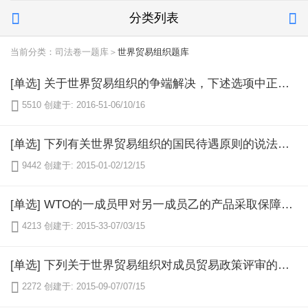
分类列表


当前分类：司法卷一题库＞
世界贸易组织题库
[单选] 关于世界贸易组织的争端解决，下述选项中正确的是哪项？（）

5510
创建于: 2016-51-06/10/16
[单选] 下列有关世界贸易组织的国民待遇原则的说法正确的是哪一项？（）

9442
创建于: 2015-01-02/12/15
[单选] WTO的一成员甲对另一成员乙的产品采取保障措施，双方随即进行了磋商，但没有就解决办法达成一致，成员乙向WTO争端解决机构（DSB）申请成立专家小组。专家小组对案件进行了审理并作出了报告，但成员甲对专家组报告不服，又向DSB的上诉机构提出上诉。DSB最后通过了专家小组和上诉机构的解决争端报告，裁定成员甲违反WTO协议，限定其在6个月内修改有关措施。但双方对裁定的期限存在争议，成员甲提出仲裁请求，WTO总干事在与各方磋商后，任命了仲裁员，成立仲裁庭，对该案件进行了仲裁。下列表述中正确的是哪一项？（）

4213
创建于: 2015-33-07/03/15
[单选] 下列关于世界贸易组织对成员贸易政策评审的效力的表述，哪项是正确的？（）

2272
创建于: 2015-09-07/07/15