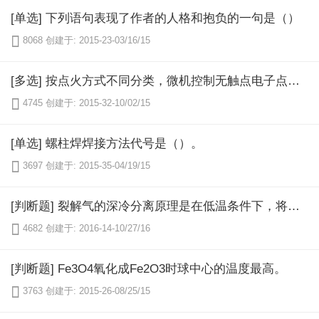
[单选] 下列语句表现了作者的人格和抱负的一句是（）

8068
创建于: 2015-23-03/16/15
[多选] 按点火方式不同分类，微机控制无触点电子点火系统分类有（）两种型式。

4745
创建于: 2015-32-10/02/15
[单选] 螺柱焊焊接方法代号是（）。

3697
创建于: 2015-35-04/19/15
[判断题] 裂解气的深冷分离原理是在低温条件下，将氢及甲烷以上更重的烃都冷凝下来，然后利用各烃的相对挥发度的差异，在精馏塔内进行多组分的分离，最后再利用精馏得到高纯度的乙烯、丙烯及其它烃类。

4682
创建于: 2016-14-10/27/16
[判断题] Fe3O4氧化成Fe2O3时球中心的温度最高。

3763
创建于: 2015-26-08/25/15