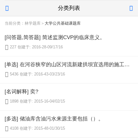
分类列表


当前分类：林学题库＞
大学公共基础课题库
[问答题,简答题] 简述监测CVP的临床意义。

227
创建于: 2016-28-09/17/16
[单选] 在河谷狭窄的山区河流新建拱坝宜选用的施工导流方式是（）。

5436
创建于: 2016-43-03/23/16
[名词解释] 奕?

1898
创建于: 2015-16-04/02/15
[多选] 储油库含油污水来源主要包括（）。

4108
创建于: 2015-48-01/30/15