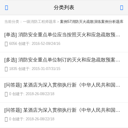
分类列表


当前分类：一级消防工程师题库＞
案例57消防灭火疏散演练案例分析题库
[单选] 消防安全重点单位应当按照灭火和应急疏散预案，至少每（）进行一次演练。

6056
创建于: 2016-52-09/24/16
[多选] 消防安全重点单位制订的灭火和应急疏散预案中组织机构应包括：（）。

1835
创建于: 2015-31-07/31/15
[问答题] 某酒店为深入贯彻执行新《中华人民共和国消防法》《机关、团体、企业、事业单位消防安全管理规定》《XX省消防条例》，确保宾客生命财产安全，积极有效减少灾害损失，增强酒店员工的消防安全意识，牢固树立“宾客至上、安全第一”理念，落实“预防为主，防消结合”的方针，提高员工防火意识和灭火作战能力，使酒店全体员工参与火灾预防工作，有效的提高处置突发事件的应急能力，减少火灾事故中的人员伤亡。制订本消防灭火疏散演练预案。 1.组织机构如下： 该酒店成立消防安全应急组织机构：疏散引导组、灭火行动组、设备保障组、通信联络组、安全防护救援组、警戒组。 2.消防灭火疏散演练处置程序和措施如下： 报警和接警处置程序，现场人员疏散组织程序和措施；扑救火灾处置程序。 3.演练要求如下： 在灭火疏散演练中，各部门要协同配合，积极发挥主观能动性，按照演练方案分工，做好配合灭火疏散演练工作。 4.注意事项如下： （1）各组负责人要组织本组员工认真学习灭火疏散预案内容，熟悉各自的职责和任务。 （2）各部门负责人要对本部门员工进行灭火疏散相关知识的培训，使每名员工达到会扑救初级火灾，会报警，会逃生疏散，会引导人员疏散的四项基本能力。 （3）在演练中要注意个人安全，防止发生安全事故。 消防安全重点单位制订的灭火和应急疏散预案应当包括哪些主要内容？

0
创建于: 2018-26-08/22/18
[问答题] 某酒店为深入贯彻执行新《中华人民共和国消防法》《机关、团体、企业、事业单位消防安全管理规定》《XX省消防条例》，确保宾客生命财产安全，积极有效减少灾害损失，增强酒店员工的消防安全意识，牢固树立“宾客至上、安全第一”理念，落实“预防为主，防消结合”的方针，提高员工防火意识和灭火作战能力，使酒店全体员工参与火灾预防工作，有效的提高处置突发事件的应急能力，减少火灾事故中的人员伤亡。制订本消防灭火疏散演练预案。 1.组织机构如下： 该酒店成立消防安全应急组织机构：疏散引导组、灭火行动组、设备保障组、通信联络组、安全防护救援组、警戒组。 2.消防灭火疏散演练处置程序和措施如下： 报警和接警处置程序，现场人员疏散组织程序和措施；扑救火灾处置程序。 3.演练要求如下： 在灭火疏散演练中，各部门要协同配合，积极发挥主观能动性，按照演练方案分工，做好配合灭火疏散演练工作。 4.注意事项如下： （1）各组负责人要组织本组员工认真学习灭火疏散预案内容，熟悉各自的职责和任务。 （2）各部门负责人要对本部门员工进行灭火疏散相关知识的培训，使每名员工达到会扑救初级火灾，会报警，会逃生疏散，会引导人员疏散的四项基本能力。 （3）在演练中要注意个人安全，防止发生安全事故。 消防安全重点单位灭火和应急疏散预案的演练应如何组织？

0
创建于: 2018-26-08/22/18