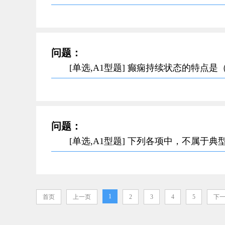
问题：
[单选,A1型题] 癫痫持续状态的特点是（
问题：
[单选,A1型题] 下列各项中，不属于
1
首页
上一页
2
3
4
5
下