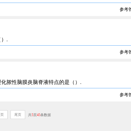
参考
）.
参考
典型化脓性脑膜炎脑脊液特点的是（）.
参考
一页
尾页
共
5
页
45
条数据