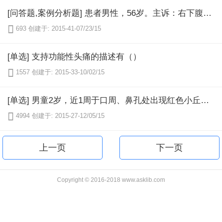
[问答题,案例分析题] 患者男性，56岁。主诉：右下腹可复性包块20余年。病史：患者于20余年前出现右下腹包块，呈可复性，行走时包块出现，有下坠感，有时包块在久站后可坠入右侧阴囊，平卧后可消失，无其他不适感。院外未曾系统治疗。查体：T36.5℃，P75次／分，R21次／分，BP115/76mmHg，右腹股沟区可见一拳头大小的包块（立位），呈梨形，远端达右耻骨结节处。平卧时，右腹股沟仍较饱满，有包块感，外环口扩大并有冲击感，肿块消失后压住内环口改站立位肿块不再出现。肿块坠入阴囊行透光实验（－）。要求：根据以上病历摘要，请写出初步诊断及诊断依据、鉴别诊断、进一步检查与治疗原则。

693
创建于: 2015-41-07/23/15
[单选] 支持功能性头痛的描述有（）

1557
创建于: 2015-33-10/02/15
[单选] 男童2岁，近1周于口周、鼻孔处出现红色小丘疹，渐成脓疱。疱破后结黄色厚痂，波及耳廓处，伴瘙痒。体检：下颌可触及肿大淋巴结，患儿体温正常。血常规示白细胞计数正常。应考虑为（）

4994
创建于: 2015-27-12/05/15
上一页
下一页
Copyright © 2016-2018 www.asklib.com