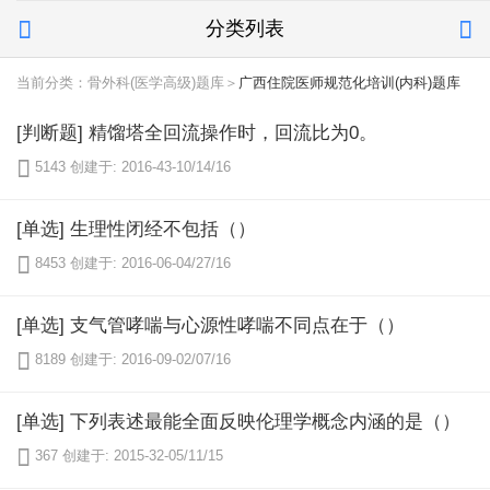
分类列表


当前分类：骨外科(医学高级)题库＞
广西住院医师规范化培训(内科)题库
[判断题] 精馏塔全回流操作时，回流比为0。

5143
创建于: 2016-43-10/14/16
[单选] 生理性闭经不包括（）

8453
创建于: 2016-06-04/27/16
[单选] 支气管哮喘与心源性哮喘不同点在于（）

8189
创建于: 2016-09-02/07/16
[单选] 下列表述最能全面反映伦理学概念内涵的是（）

367
创建于: 2015-32-05/11/15