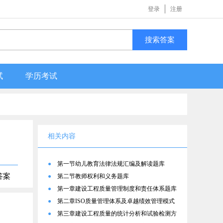
登录
注册
搜索答案
试
学历考试
相关内容
●
第一节幼儿教育法律法规汇编及解读题库
答案
●
第二节教师权利和义务题库
●
第一章建设工程质量管理制度和责任体系题库
●
第二章ISO质量管理体系及卓越绩效管理模式
题库
●
第三章建设工程质量的统计分析和试验检测方