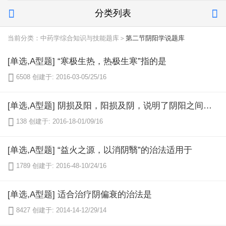
分类列表


当前分类：中药学综合知识与技能题库＞
第二节阴阳学说题库
[单选,A型题] “寒极生热，热极生寒”指的是

6508
创建于: 2016-03-05/25/16
[单选,A型题] 阴损及阳，阳损及阴，说明了阴阳之间的哪种关系?

138
创建于: 2016-18-01/09/16
[单选,A型题] “益火之源，以消阴翳”的治法适用于

1789
创建于: 2016-48-10/24/16
[单选,A型题] 适合治疗阴偏衰的治法是

8427
创建于: 2014-14-12/29/14