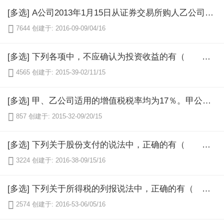
[多选] A公司2013年1月15日从证券交易所购人乙公司30万股股票，对其不具有重大影响，每股买价为12元，其中包含已宣告但尚未发放的现金股利0．8元／股，该股利于3月末收到，甲公司对此投资没有近期出售的打算。A公司持有的该项股票在2013年末的公允价值为12．8元／股。2014年3月15日A公司再次收到分配的股利0．6元／股。2014年12月31日，A公司对外出售24万股股票，售价13．5元／股，发生相关处置费用0．3元／股，则关于A公司的该项投资下列说法正确的有（ ）。

7644
创建于: 2016-09-09/04/16
[多选] 下列各项中，不应确认为投资收益的有（ ）。

4565
创建于: 2015-39-02/11/15
[多选] 甲、乙公司适用的增值税税率均为17％。甲公司以一批A产品换取乙公司的生产用设B。A产品的成本为350万元，公允价值为400万元(等于计税价格)；B设备的原价为420万元，已计提折旧70万元(不考虑与固定资产相关的增值税)，无法取得其公允价值。乙公司支付给甲公司60万元，另为换人产品支付运费5万元。假设该交换不具有商业实质，则下列说法正确的有（ ）。

857
创建于: 2015-32-09/20/15
[多选] 下列关于股份支付的说法中，正确的有（ ）。

3224
创建于: 2016-38-09/15/16
[多选] 下列关于所得税的列报说法中，正确的有（ ）。

2574
创建于: 2016-53-06/05/16