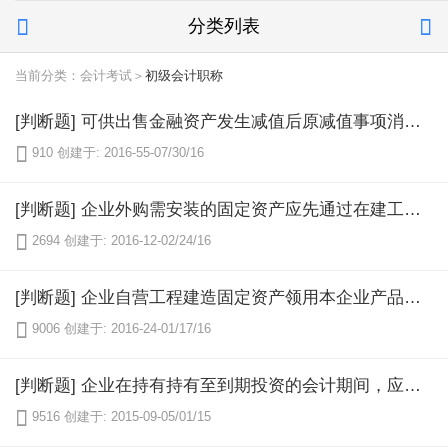
分类列表


当前分类：会计考试＞
初级会计职称
[判断题] 可供出售金融资产发生减值后原减值事项消失可以在原已确认减值损失的范围内转回，同时调整资产减值损失。（ ）

910
创建于: 2016-55-07/30/16
[判断题] 企业外购需安装的固定资产应先通过在建工程归集安装项目的支出，待安装完成时将在建工程借方归集的金额转入固定资产中。（ ）

2694
创建于: 2016-12-02/24/16
[判断题] 企业自营工程建造固定资产领用本企业产品，应当计算增值税销项税额，将其计人工程成本中。（ ）

9006
创建于: 2016-24-01/17/16
[判断题] 企业在持有持有至到期投资的会计期间，应当按照公允价值对持有至到期投资进行计量。（ ） 对 错

9516
创建于: 2015-09-05/01/15