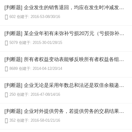
[判断题] 企业发生的销售退回，均应在发生时冲减发生当期的销售商品收入，同时冲减当期销售商品成本以及税金。（ ） 对 错

602
创建于: 2016-53-08/30/16
[判断题] 某企业年初有未弥补亏损20万元（亏损弥补已经超过五年），当年实现净利润15万元。按有关规定，该年不得提取法定盈余公积。（ ） 对 错

5079
创建于: 2015-30-01/28/15
[判断题] 所有者权益变动表能够反映所有者权益各组成部分累计增减变动情况，有助于报表使用者理解所有者权益增减变动的原因。（ ） 对 错

8689
创建于: 2014-04-12/20/14
[判断题] 企业无论是采用年数总和法还是双倍余额递减法计算累计折旧，折旧总额均是相同的。（ ）

250
创建于: 2016-47-08/14/16
[判断题] 企业对外提供劳务，若提供劳务的交易结果不能可靠估计，且已经发生的劳务成本预计全部能得到补偿，应按发生的劳务成本所占预计总成本的比例，根据合同总收入确认相应的劳务收入，并结转已经发生的劳务成本。（ ）

352
创建于: 2016-58-01/21/16