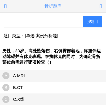
骨折题库


搜题目
题目类型：[单选,案例分析题]
男性，23岁。高处坠落伤，右侧臀部着地，疼痛伴运
动障碍并有休克表现。在抗休克的同时，为确定骨折
部位急需进行哪项检查（）
A
A.MRI
B
B.CT
C
C.X线