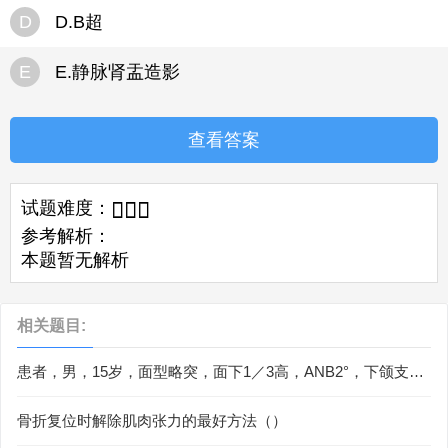
D
D.B超
E
E.静脉肾盂造影
查看答案
试题难度：



参考解析：
本题暂无解析
相关题目:
患者，男，15岁，面型略突，面下1／3高，ANB2°，下颌支发
育不足，前牙切牙合。上下牙列轻度拥挤，磨牙轻近中关系，
上下前牙略唇倾。下牙弓方形，4个第三磨牙牙胚存在治疗中方
骨折复位时解除肌肉张力的最好方法（）
丝介入的最早时机为（）.