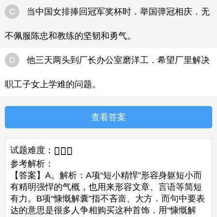
C
当中国女排捧回冠军奖杯时．举国弹冠相庆．无
不佩服陈忠和教练的坚韧和勇气。
D
他三天两头到厂长办公室磨洋工．希望厂里解决
职工子女上学难的问题。
查看答案
试题难度：



参考解析：
【答案】A。解析：A项“短小精悍”形容身躯短小而
有精明强悍的气概，也用来形容文章、言语等简短
有力。B项“慷慨解囊”指不吝啬、大方．而句中要表
达的意思是很多人争相购买这种首饰．用“慷慨解