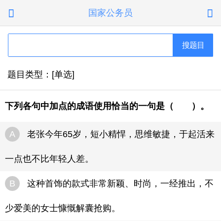
国家公务员


搜题目
题目类型：[单选]
下列各句中加点的成语使用恰当的一句是（ ）。
A
老张今年65岁，短小精悍，思维敏捷，于起活来
一点也不比年轻人差。
B
这种首饰的款式非常新颖、时尚，一经推出，不
少爱美的女士慷慨解囊抢购。