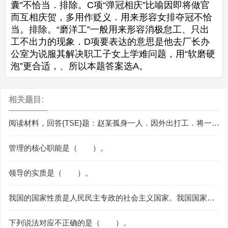
囊”不恰当．排除。C项“弹冠相庆”比喻因即将做官
而互相庆贺，多用作贬义．用来形容女排夺冠不恰
当。排除。“磨洋工”一般用来形容消极怠工、只出
工不出力的现象．D项要表达的意思是他去厂长办
公室为说服其解决职工子女上学难问题，用“软磨硬
泡”更合适，、所以本题答案选A。
相关题目:
阅读材料，回答{TSE}题：赵某孤身一人．因外出打工．将一祖
传古董交由邻居钱某保管。钱某因结婚用钱，情急之下谎称该
古董为自己所有．卖给了古董收藏商孙某，得款10000元。孙
管理的核心职能是（ ）。
某因资金周转需要，向李某借款20000元．双方约定将该古董
押给李某，如孙某到期不回赎，古董归李某所有。在赵某外出
领导的实质是（ ）。
打工期间．其住房有倒塌危险，因此房与钱某的房屋相邻，如
该房屋倒塌，有危及钱某房屋之虞。钱某遂请施工队修缮赵某
的房屋，并约定，施工费用待赵某回来后由赵某付款。房屋修
我国的国家性质是人民民主专政的社会主义国家。我国国家性
缮以后．因遇百年不遇的台风而倒塌。年末．赵某回村，因古
质的首要标志是（ ）．
董和房屋修缮款与钱某发生纠纷。{TS}钱某与孙某之间的买卖
下列说法对应不正确的是（ ）。
合同效力如何?（ ）