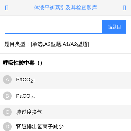
体液平衡紊乱及其检查题库


搜题目
题目类型：[单选,A2型题,A1/A2型题]
呼吸性酸中毒（）
A
PaCO
↑
2
B
PaCO
↓
2
C
肺过度换气
D
肾脏排出氢离子减少