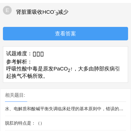
E
-
肾脏重吸收HCO
减少
3
查看答案
试题难度：



参考解析：
呼吸性酸中毒是原发PaCO
↑，大多由肺部疾病引
2
起换气不畅所致。
相关题目:
水、电解质和酸碱平衡失调临床处理的基本原则中，错误的是
（）。
脱肛的特点是：（）