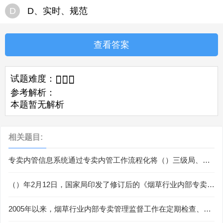
D
D、实时、规范
查看答案
试题难度：



参考解析：
本题暂无解析
相关题目:
专卖内管信息系统通过专卖内管工作流程化将（）三级局、各
个部门、各个岗位之间的职责有效衔接。
（）年2月12日，国家局印发了修订后的《烟草行业内部专卖管
理监督工作规范》，对省、市、县三级局的专卖内管工作职
责、工作程序做出了进一步明确规定。
2005年以来，烟草行业内部专卖管理监督工作在定期检查、
（）、制度建设、健全机构、监督考核等方面得到了深入有效