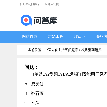
欢迎来到问答库
问答库官网
网站首页
建筑工程
IT认证
资格
当前位置：中医内科主治医师题库＞
祛风湿药题库
问题：
[单选,A2型题,A1/A2型题] 既能
A . 威灵仙
B . 络石藤
C . 木瓜