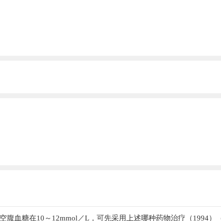
血糖在10～12mmol／L，可先采用上述哪种药物治疗（1994）