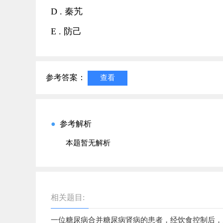
D . 秦艽
E . 防己
参考答案：
查看
●
参考解析
本题暂无解析
相关题目:
一位糖尿病合并糖尿病肾病的患者，经饮食控制后，空腹