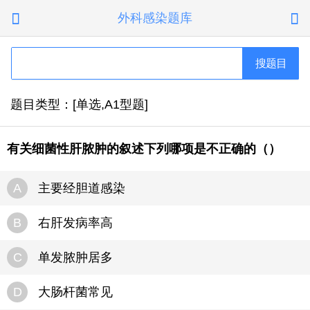
外科感染题库


搜题目
题目类型：[单选,A1型题]
有关细菌性肝脓肿的叙述下列哪项是不正确的（）
A
主要经胆道感染
B
右肝发病率高
C
单发脓肿居多
D
大肠杆菌常见