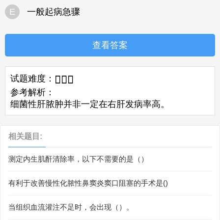
E
一般起病急骤
查看答案
试题难度：



参考解析：
细菌性肝脓肿并非一定在右肝发病率高。
相关题目:
测定内生肌酐清除率，以下不需要的是（）
有利于改善慢性化脓性鼻窦炎窦口阻塞的手术是()
当组织血流灌注不足时，会出现（）。