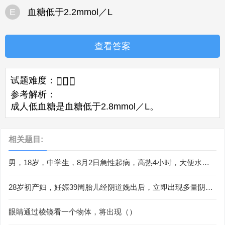
E
血糖低于2.2mmol／L
查看答案
试题难度：



参考解析：
成人低血糖是血糖低于2.8mmol／L。
相关题目:
男，18岁，中学生，8月2日急性起病，高热4小时，大便水泻2
次来院急诊。体查：体温39.5℃，面色苍白，四肢冷，脉细
速，神志模糊，血压75/60mmHg，血象：WBC25.0×109/L，
28岁初产妇，妊娠39周胎儿经阴道娩出后，立即出现多量阴道
N0.85，L0.15此例患者应立即进行的处理是（）。
流血，色鲜红，持续不断。最可能的病因诊断应为（）
眼睛通过棱镜看一个物体，将出现（）