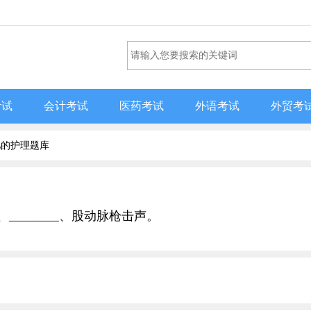
考试
会计考试
医药考试
外语考试
外贸考
儿的护理题库
________、股动脉枪击声。