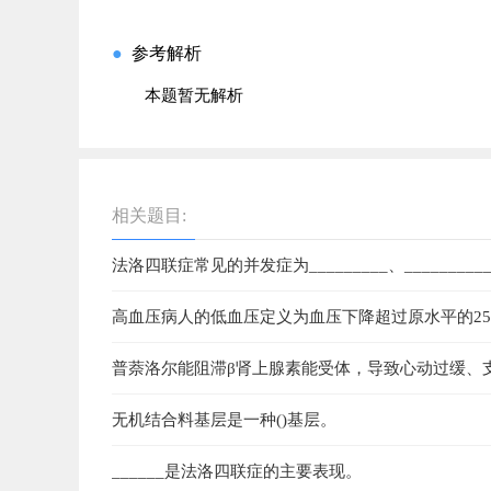
●
参考解析
本题暂无解析
相关题目:
法洛四联症常见的并发症为_________、_______
高血压病人的低血压定义为血压下降超过原水平的25%
普萘洛尔能阻滞β肾上腺素能受体，导致心动过缓、支
无机结合料基层是一种()基层。
______是法洛四联症的主要表现。