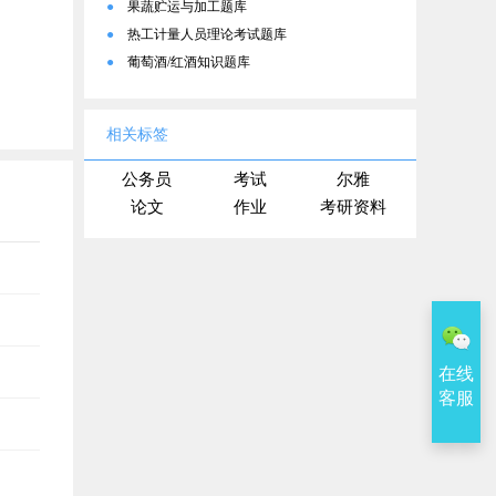
●
果蔬贮运与加工题库
●
热工计量人员理论考试题库
●
葡萄酒/红酒知识题库
相关标签
公务员
考试
尔雅
论文
作业
考研资料
在线
客服