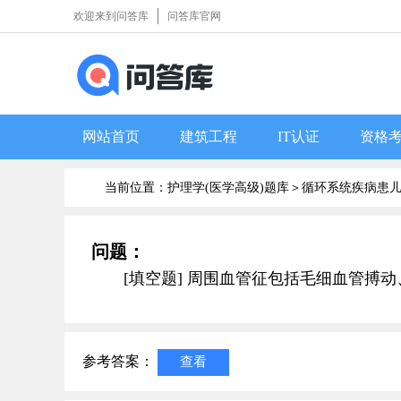
欢迎来到问答库
问答库官网
网站首页
建筑工程
IT认证
资格
当前位置：护理学(医学高级)题库＞
循环系统疾病患
问题：
[填空题] 周围血管征包括毛细血管搏动、
参考答案：
查看