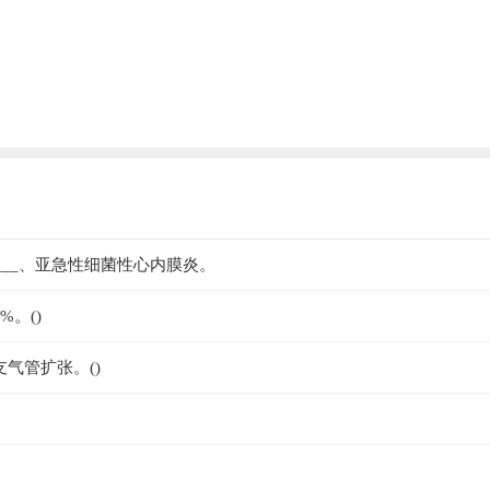
_____、亚急性细菌性心内膜炎。
。()
气管扩张。()