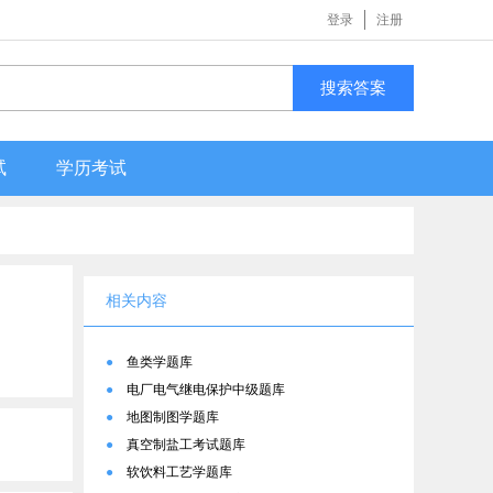
登录
注册
搜索答案
试
学历考试
相关内容
●
鱼类学题库
●
电厂电气继电保护中级题库
●
地图制图学题库
●
真空制盐工考试题库
●
软饮料工艺学题库