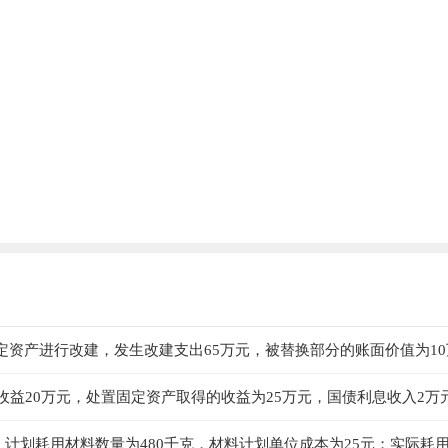
固定资产进行改建，发生改建支出65万元，被替换部分的账面价值为10
的入账价值是（ ）万元。
资收益20万元，处置固定资产取得的收益为25万元，国债利息收入2万
业所得税税率25％。假设不考虑其他因素，2014年该企业应确认所
：计划耗用材料数量为480千克，材料计划单位成本为25元；实际耗