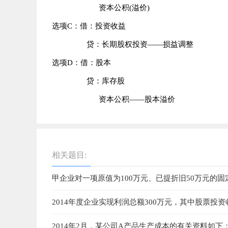
资本公积(溢价)
选项C：借：投资收益
贷：长期股权投资——损益调整
选项D：借：股本
贷：库存股
资本公积——股本溢价
相关题目:
甲企业对一项原值为100万元、已提折旧50万元的
元，取得变价收入12万元。则改建后该项固定资产
2014年度企业实现利润总额300万元，其中股票投
因违约支付罚款5万元，税收滞纳金罚款10万元，企
2014年2月，某公司A产品生产成本的有关资料如下