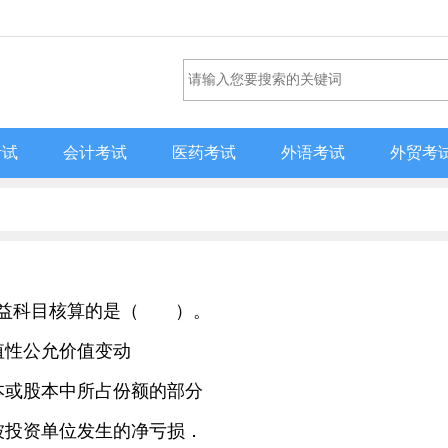
考试
会计考试
医药考试
外语考试
外贸考
者权益科目核算的是（ ）。
值性公允价值变动
资本或股本中所占份额的部分
有被投资单位发生的净亏损．