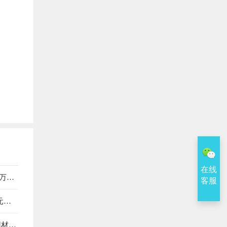
在线
万
客服
元，
得税费
用材料