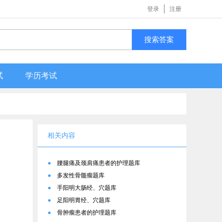
登录
注册
搜索答案
试
学历考试
相关内容
●
腰腿痛及颈肩痛患者的护理题库
●
多发性骨髓瘤题库
●
手阳明大肠经、穴题库
●
足阳明胃经、穴题库
●
骨肿瘤患者的护理题库