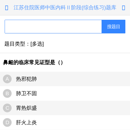
江苏住院医师中医内科Ⅱ阶段(综合练习)题库


搜题目
题目类型：[多选]
鼻衄的临床常见证型是（）
A
热邪犯肺
B
肺卫不固
C
胃热炽盛
D
肝火上炎