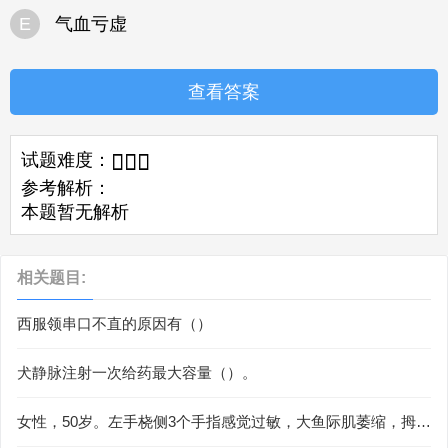
E
气血亏虚
查看答案
试题难度：



参考解析：
本题暂无解析
相关题目:
西服领串口不直的原因有（）
犬静脉注射一次给药最大容量（）。
女性，50岁。左手桡侧3个手指感觉过敏，大鱼际肌萎缩，拇指
对掌无力，腕部正中神经Tinel征阳性，屈腕试验（Phalen征）