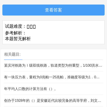
查看答案
试题难度：



参考解析：
本题暂无解析
相关题目:
某滨河铁路为Ⅰ级双线铁路，轨道类型为特重型，1/100洪水设
计水位为198.50m，1/50洪水设计水位为196.0m，壅水高为0．
5m，波浪侵袭高为0.4m，斜水流冲高为0.5m，河床淤积影响
有一块压力表，量程为0兆帕一25兆帕，准确度等级为1．0
高度为0.6m。如采用非渗水土路基，按《铁路路基设计规范》
级。检定时，在20兆帕点，上升时读数为19．84兆帕，下降时
（TB10001-2005）计算，其路肩高程应为（）m。（）
读数为20．12兆帕。求这块表的回程误差是多少？此表是否合
年平均人口数的计算方法有（）。
格？
创办于1928年的（）是安徽近代比较完备的高等学府，刘文典
韦首任校长。