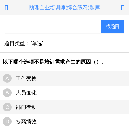
助理企业培训师(综合练习)题库


搜题目
题目类型：[单选]
以下哪个选项不是培训需求产生的原因（）.
A
工作变换
B
人员变化
C
部门变动
D
提高绩效