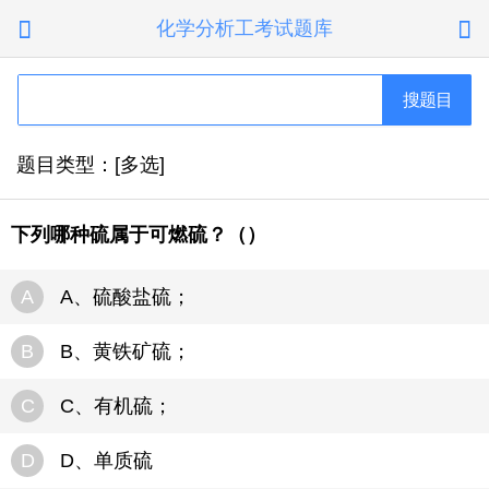
化学分析工考试题库


搜题目
题目类型：[多选]
下列哪种硫属于可燃硫？（）
A
A、硫酸盐硫；
B
B、黄铁矿硫；
C
C、有机硫；
D
D、单质硫