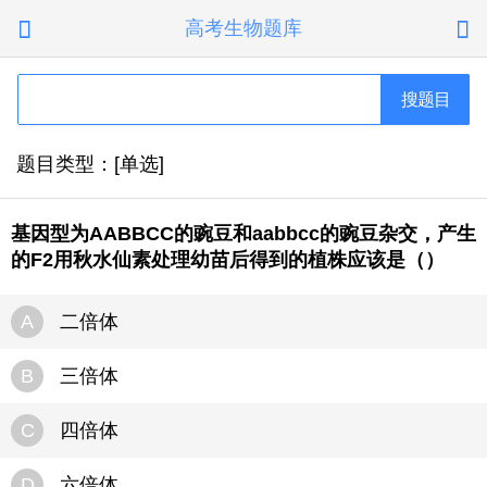
高考生物题库


搜题目
题目类型：[单选]
基因型为AABBCC的豌豆和aabbcc的豌豆杂交，产生
的F2用秋水仙素处理幼苗后得到的植株应该是（）
A
二倍体
B
三倍体
C
四倍体
D
六倍体