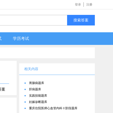
登录
注册
搜索答案
试
学历考试
相关内容
●
胃肠病题库
答案
●
肝病题库
●
实践技能题库
●
妊娠诊断题库
●
重庆住院医师心血管内科Ⅱ阶段题库