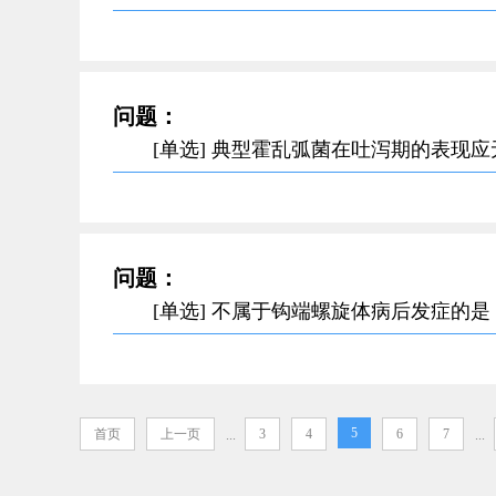
问题：
[单选] 典型霍乱弧菌在吐泻期的表现
问题：
[单选] 不属于钩端螺旋体病后发症的
5
首页
上一页
3
4
6
7
...
...