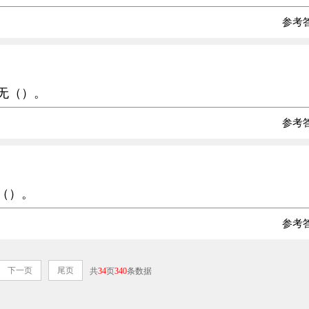
参考
应无（）。
参考
是（）。
参考
下一页
尾页
共
34
页
340
条数据