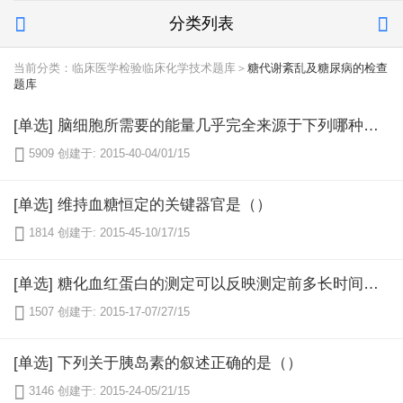
分类列表


当前分类：临床医学检验临床化学技术题库＞
糖代谢紊乱及糖尿病的检查
题库
[单选] 脑细胞所需要的能量几乎完全来源于下列哪种物质（）

5909
创建于: 2015-40-04/01/15
[单选] 维持血糖恒定的关键器官是（）

1814
创建于: 2015-45-10/17/15
[单选] 糖化血红蛋白的测定可以反映测定前多长时间病人的平均血糖水平（）

1507
创建于: 2015-17-07/27/15
[单选] 下列关于胰岛素的叙述正确的是（）

3146
创建于: 2015-24-05/21/15