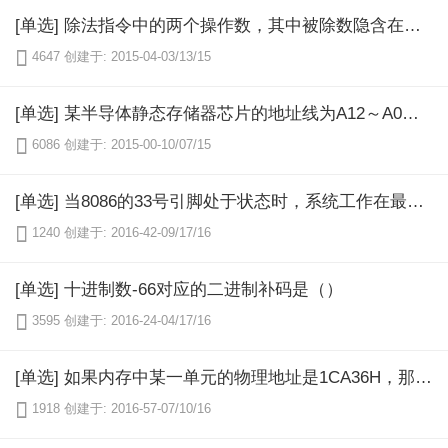
[单选] 除法指令中的两个操作数，其中被除数隐含在（）

4647
创建于: 2015-04-03/13/15
[单选] 某半导体静态存储器芯片的地址线为A12～A0，数据线D3～D0，若组成容量为64KB存储器，需要该种存储芯片的片数为（）

6086
创建于: 2015-00-10/07/15
[单选] 当8086的33号引脚处于状态时，系统工作在最大模式。（）

1240
创建于: 2016-42-09/17/16
[单选] 十进制数-66对应的二进制补码是（）

3595
创建于: 2016-24-04/17/16
[单选] 如果内存中某一单元的物理地址是1CA36H，那么它的逻辑地址是（）：3056H

1918
创建于: 2016-57-07/10/16