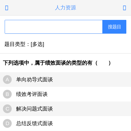
人力资源


搜题目
题目类型：[多选]
下列选项中，属于绩效面谈的类型的有（ ）
A
单向劝导式面谈
B
绩效考评面谈
C
解决问题式面谈
D
总结反馈式面谈