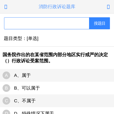
消防行政诉讼题库


搜题目
题目类型：[单选]
国务院作出的在某省范围内部分地区实行戒严的决定
（）行政诉讼受案范围。
A
A、属于
B
B、可以属于
C
C、不属于
D
D、特殊情况下属于