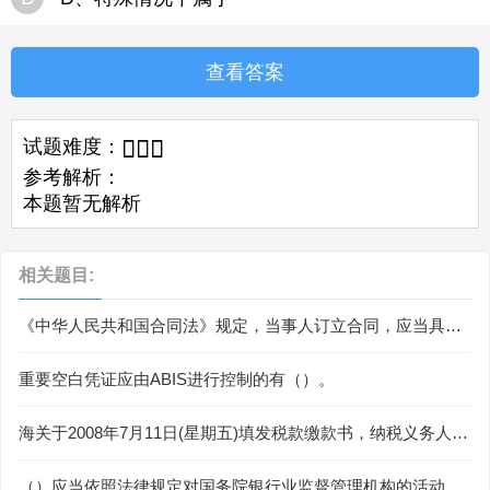
查看答案
试题难度：



参考解析：
本题暂无解析
相关题目:
《中华人民共和国合同法》规定，当事人订立合同，应当具有
（）能力。当事人依法可以委托代理人订立合同。
重要空白凭证应由ABIS进行控制的有（）。
海关于2008年7月11日(星期五)填发税款缴款书，纳税义务人最
迟应于7月25日缴纳税款，才可避免滞纳。()
（）应当依照法律规定对国务院银行业监督管理机构的活动进